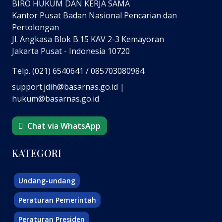
BIRO HUKUM DAN KERJA SAMA
Kantor Pusat Badan Nasional Pencarian dan
Pertolongan
Jl. Angkasa Blok B.15 KAV 2-3 Kemayoran
Jakarta Pusat - Indonesia 10720
Telp. (021) 6540641 / 085703080984
support.jdih@basarnas.go.id |
hukum@basarnas.go.id
Chat via WhatsApp
KATEGORI
Undang-undang
Peraturan Pemerintah
Peraturan Presiden