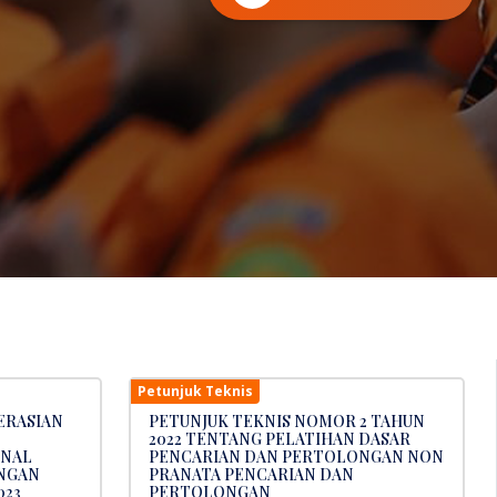
Petunjuk Teknis
ERASIAN
PETUNJUK TEKNIS NOMOR 2 TAHUN
2022 TENTANG PELATIHAN DASAR
ONAL
PENCARIAN DAN PERTOLONGAN NON
NGAN
PRANATA PENCARIAN DAN
023
PERTOLONGAN