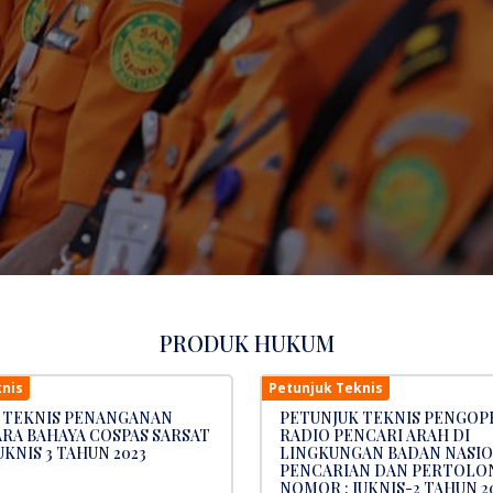
PRODUK HUKUM
nis
Petunjuk Teknis
 TEKNIS PENANGANAN
PETUNJUK TEKNIS PENGOP
ARA BAHAYA COSPAS SARSAT
RADIO PENCARI ARAH DI
KNIS 3 TAHUN 2023
LINGKUNGAN BADAN NASI
PENCARIAN DAN PERTOLO
NOMOR : JUKNIS-2 TAHUN 2