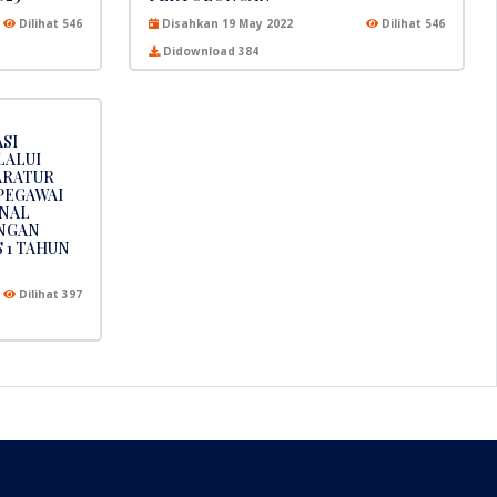
Dilihat 546
Disahkan 19 May 2022
Dilihat 546
Didownload 384
SI
LALUI
ARATUR
 PEGAWAI
ONAL
NGAN
S 1 TAHUN
Dilihat 397