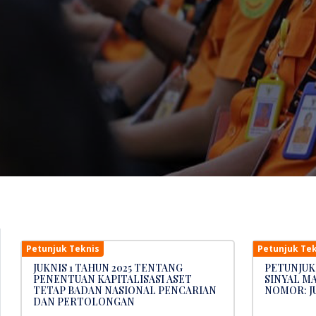
Petunjuk Teknis
Petunjuk Tek
JUKNIS 1 TAHUN 2025 TENTANG
PETUNJUK
PENENTUAN KAPITALISASI ASET
SINYAL M
TETAP BADAN NASIONAL PENCARIAN
NOMOR: JU
DAN PERTOLONGAN