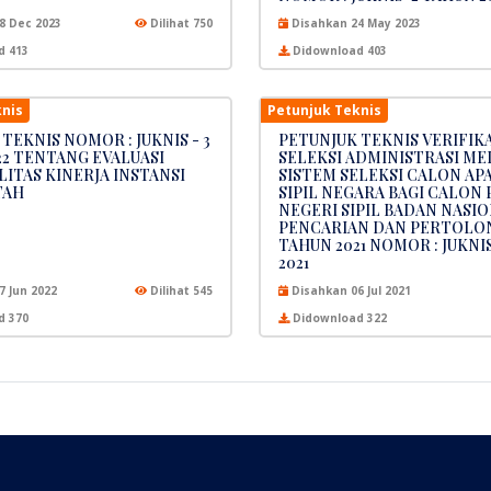
8 Dec 2023
Dilihat 750
Disahkan 24 May 2023
d 413
Didownload 403
nis
Petunjuk Teknis
TEKNIS NOMOR : JUKNIS - 3
PETUNJUK TEKNIS VERIFIKA
22 TENTANG EVALUASI
SELEKSI ADMINISTRASI ME
ITAS KINERJA INSTANSI
SISTEM SELEKSI CALON AP
TAH
SIPIL NEGARA BAGI CALON
NEGERI SIPIL BADAN NASI
PENCARIAN DAN PERTOLO
TAHUN 2021 NOMOR : JUKNI
2021
7 Jun 2022
Dilihat 545
Disahkan 06 Jul 2021
d 370
Didownload 322