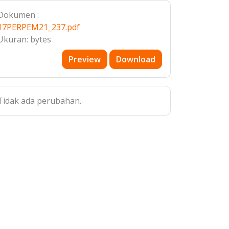
Dokumen :
17PERPEM21_237.pdf
Ukuran: bytes
Preview
Download
Tidak ada perubahan.