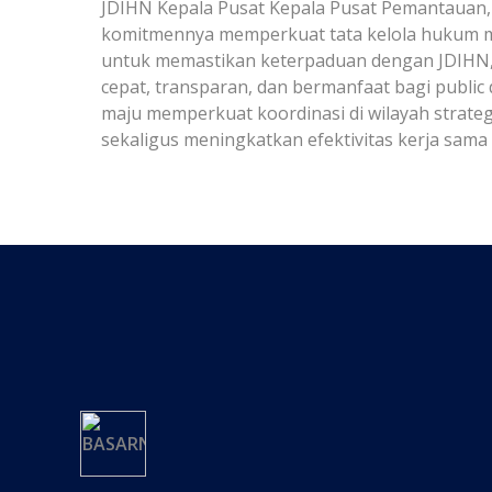
JDIHN Kepala Pusat Kepala Pusat Pemantauan,
komitmennya memperkuat tata kelola hukum mela
untuk memastikan keterpaduan dengan JDIHN,
cepat, transparan, dan bermanfaat bagi public
maju memperkuat koordinasi di wilayah strate
sekaligus meningkatkan efektivitas kerja sama