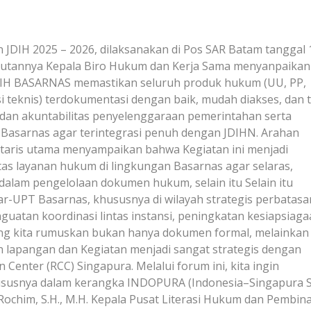
n JDIH 2025 – 2026, dilaksanakan di Pos SAR Batam tanggal 
butannya Kepala Biro Hukum dan Kerja Sama menyanpaikan
 JDIH BASARNAS memastikan seluruh produk hukum (UU, PP,
i teknis) terdokumentasi dengan baik, mudah diakses, dan t
si dan akuntabilitas penyelenggaraan pemerintahan serta
 Basarnas agar terintegrasi penuh dengan JDIHN. Arahan
etaris utama menyampaikan bahwa Kegiatan ini menjadi
s layanan hukum di lingkungan Basarnas agar selaras,
 dalam pengelolaan dokumen hukum, selain itu Selain itu
ntar-UPT Basarnas, khususnya di wilayah strategis perbatasa
uatan koordinasi lintas instansi, peningkatan kesiapsiaga
yang kita rumuskan bukan hanya dokumen formal, melainkan
 lapangan dan Kegiatan menjadi sangat strategis dengan
Center (RCC) Singapura. Melalui forum ini, kita ingin
hususnya dalam kerangka INDOPURA (Indonesia–Singapura 
Rochim, S.H., M.H. Kepala Pusat Literasi Hukum dan Pembin