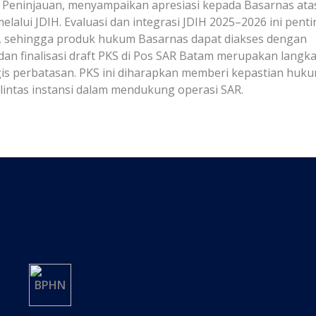
 Peninjauan, menyampaikan apresiasi kepada Basarnas ata
lui JDIH. Evaluasi dan integrasi JDIH 2025–2026 ini penti
 sehingga produk hukum Basarnas dapat diakses dengan
 dan finalisasi draft PKS di Pos SAR Batam merupakan langk
gis perbatasan. PKS ini diharapkan memberi kepastian huk
 lintas instansi dalam mendukung operasi SAR.