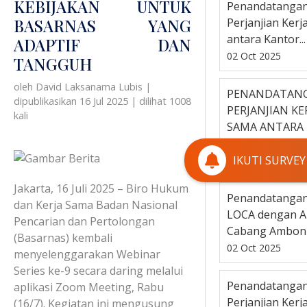
KEBIJAKAN UNTUK
Penandatanga
BASARNAS YANG
Perjanjian Ker
antara Kantor...
ADAPTIF DAN
02 Oct 2025
TANGGUH
oleh David Laksanama Lubis
|
PENANDATAN
dipublikasikan 16 Jul 2025
|
dilihat 1008
PERJANJIAN KE
kali
SAMA ANTARA
KANTO...
IKUTI SURVEY
02 Oct 2025
Jakarta, 16 Juli 2025 – Biro Hukum
Penandatanga
dan Kerja Sama Badan Nasional
LOCA dengan A
Pencarian dan Pertolongan
Cabang Ambon d
(Basarnas) kembali
02 Oct 2025
menyelenggarakan Webinar
Series ke-9 secara daring melalui
Penandatanga
aplikasi Zoom Meeting, Rabu
Perjanjian Ker
(16/7). Kegiatan ini mengusung